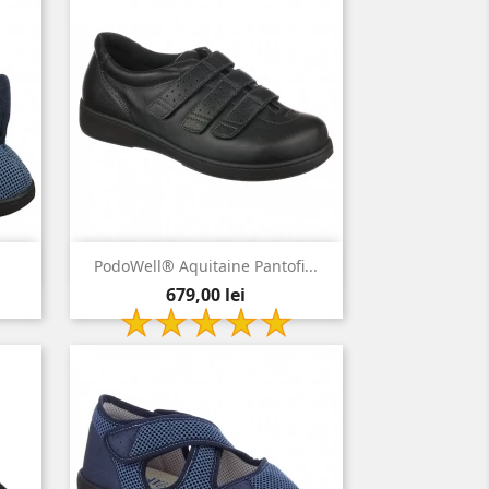

Vizualizare rapida
PodoWell® Aquitaine Pantofi...
Pret
negru
679,00 lei