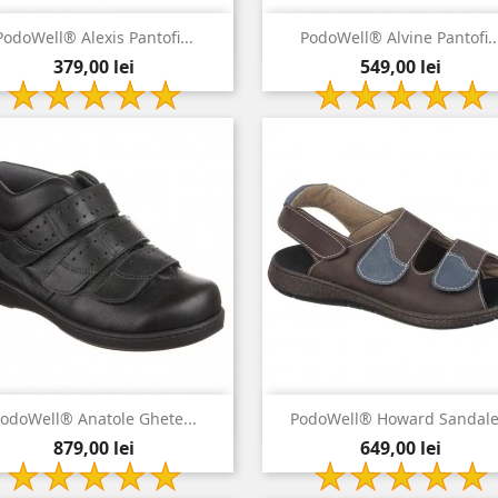


Vizualizare rapida
Vizualizare rapida
PodoWell® Alexis Pantofi...
PodoWell® Alvine Pantofi..
Pret
Pret
bleumarin
negru
379,00 lei
549,00 lei


Vizualizare rapida
Vizualizare rapida
odoWell® Anatole Ghete...
PodoWell® Howard Sandale.
Pret
Pret
negru
maro
879,00 lei
649,00 lei