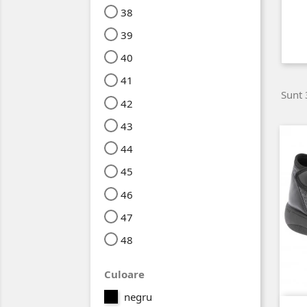
38
39
40
41
Sunt 
42
43
44
45
46
47
48
Culoare
negru