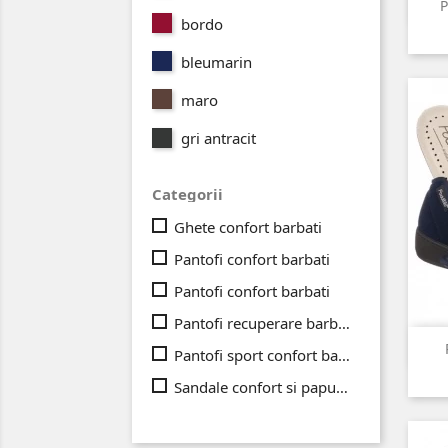
P
bordo
bleumarin
maro
gri antracit
Categorii
Ghete confort barbati
Pantofi confort barbati
Pantofi confort barbati
Pantofi recuperare barbati
Pantofi sport confort barbati
Sandale confort si papuci confort barbati