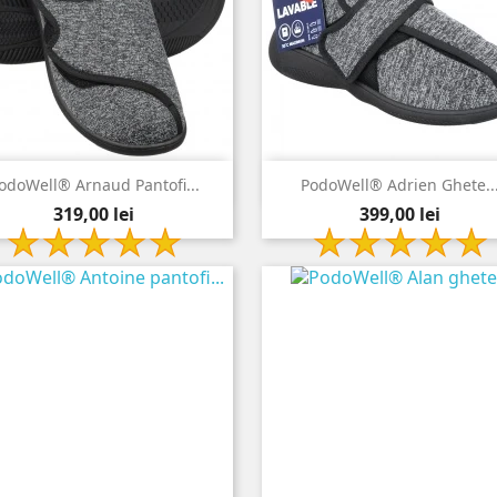


Vizualizare rapida
Vizualizare rapida
odoWell® Arnaud Pantofi...
PodoWell® Adrien Ghete..
Pret
Pret
gri
gri
319,00 lei
399,00 lei
antracit
antracit