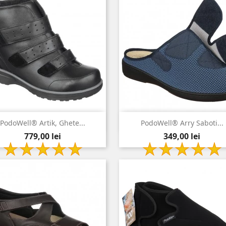


Vizualizare rapida
Vizualizare rapida
PodoWell® Artik, Ghete...
PodoWell® Arry Saboti...
Pret
Pret
negru
bleumarin
779,00 lei
349,00 lei