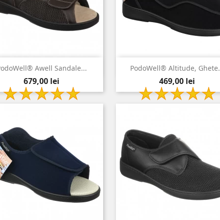


Vizualizare rapida
Vizualizare rapida
odoWell® Awell Sandale...
PodoWell® Altitude, Ghete.
Pret
Pret
maro
negru
679,00 lei
469,00 lei