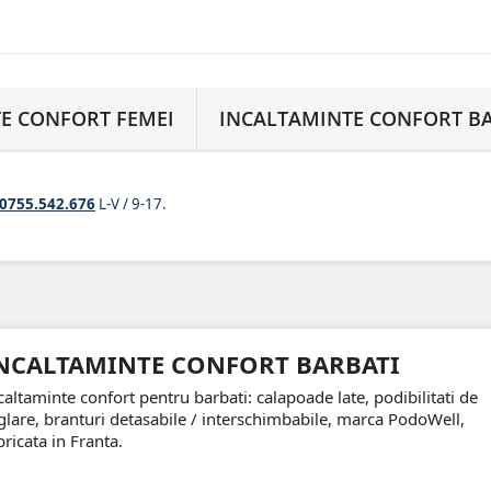
E CONFORT FEMEI
INCALTAMINTE CONFORT B
0755.542.676
L-V / 9-17.
NCALTAMINTE CONFORT BARBATI
caltaminte confort pentru barbati: calapoade late, podibilitati de
glare, branturi detasabile / interschimbabile, marca PodoWell,
bricata in Franta.