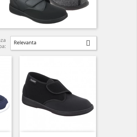
aza
Relevanta

pa: