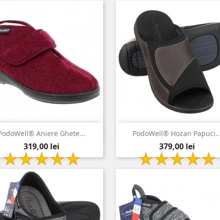


Vizualizare rapida
Vizualizare rapida
PodoWell® Aniere Ghete...
PodoWell® Hozan Papuci..
Pret
Pret
bordo
maro
319,00 lei
379,00 lei