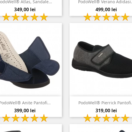


Vizualizare rapida
Vizualizare rapida
odoWell® Atlas, Sandale...
PodoWell® Verano Adidasi.
Pret
Pret
negru
bleumarin
349,00 lei
499,00 lei


Vizualizare rapida
Vizualizare rapida
PodoWell® Anite Pantofi...
PodoWell® Pierrick Pantofi.
Pret
Pret
bleumarin
negru
399,00 lei
319,00 lei