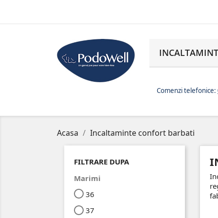
INCALTAMINT
Comenzi telefonice:
Acasa
Incaltaminte confort barbati
I
FILTRARE DUPA
In
Marimi
re
36
fa
37