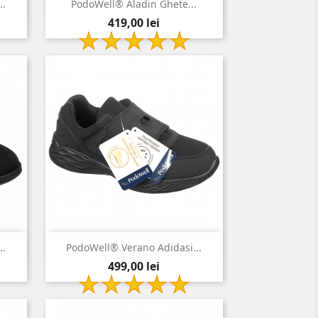

Vizualizare rapida
..
PodoWell® Aladin Ghete...
Pret
negru
419,00 lei

Vizualizare rapida
..
PodoWell® Verano Adidasi...
Pret
negru
499,00 lei