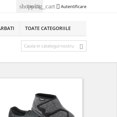
shopping_cart

Cos
(0)
Autentificare
ARBATI
TOATE CATEGORIILE
