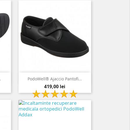

Vizualizare rapida
.
PodoWell® Ajaccio Pantofi...
Pret
negru
419,00 lei