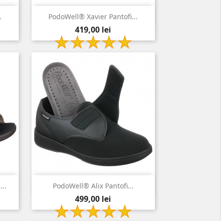

Vizualizare rapida
.
PodoWell® Xavier Pantofi...
Pret
gri
419,00 lei
antracit

Vizualizare rapida
..
PodoWell® Alix Pantofi...
Pret
negru
499,00 lei