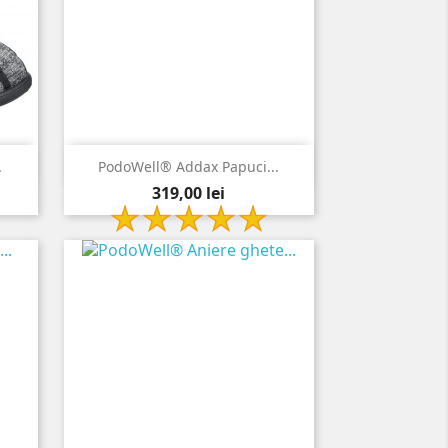

Vizualizare rapida
.
PodoWell® Addax Papuci...
Pret
bleumarin
319,00 lei