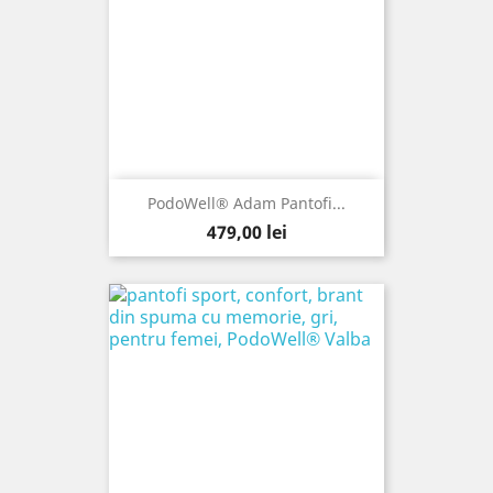
PodoWell® Adam Pantofi...
Pret
479,00 lei