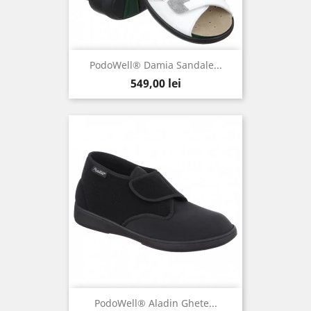
PodoWell® Damia Sandale...
Pret
549,00 lei
PodoWell® Aladin Ghete...