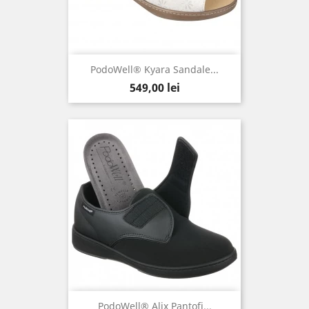
PodoWell® Kyara Sandale...
Pret
549,00 lei
PodoWell® Alix Pantofi...