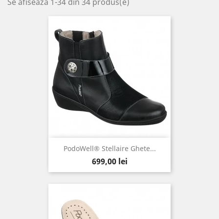
Se afiseaza 1-34 din 34 produs(e)
PodoWell® Stellaire Ghete...
Pret
699,00 lei