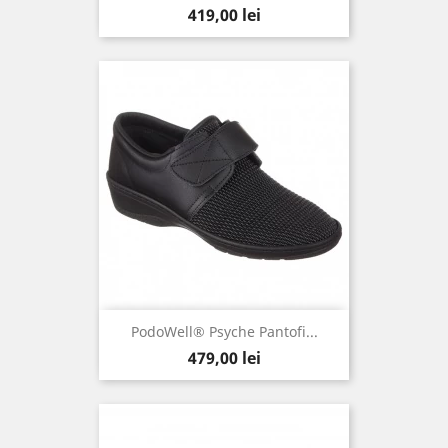
Pret
419,00 lei
PodoWell® Psyche Pantofi...
Pret
479,00 lei