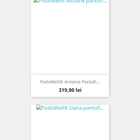
PodoWell® Antoine Pantofi...
Pret
319,00 lei