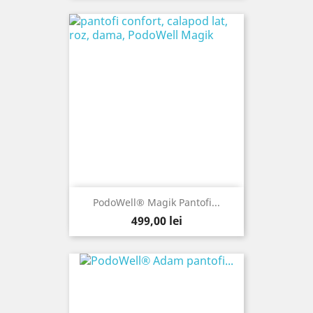
PodoWell® Magik Pantofi...
Pret
499,00 lei