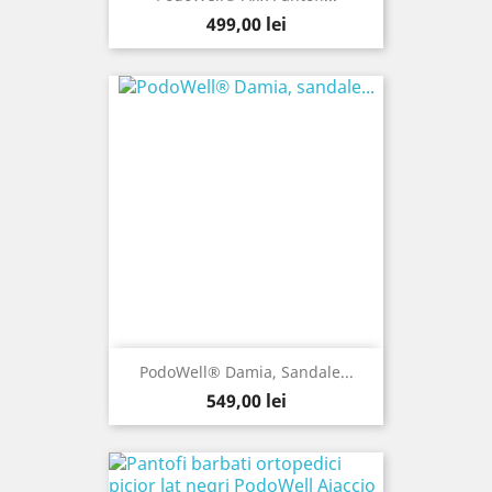
Pret
499,00 lei
PodoWell® Damia, Sandale...
Pret
549,00 lei