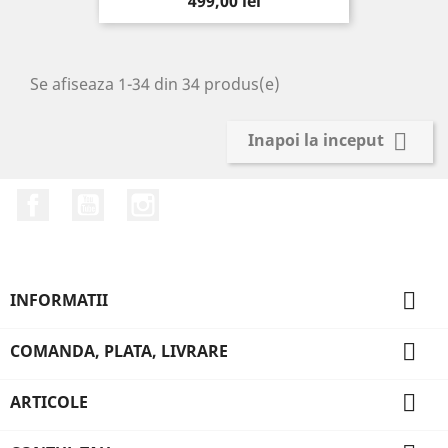
Pret
499,00 lei
Se afiseaza 1-34 din 34 produs(e)

Inapoi la inceput
Facebook
YouTube
Instagram

INFORMATII

COMANDA, PLATA, LIVRARE

ARTICOLE