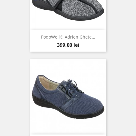
PodoWell® Adrien Ghete...
Pret
399,00 lei