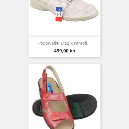
PodoWell® Magik Pantofi...
Pret
499,00 lei