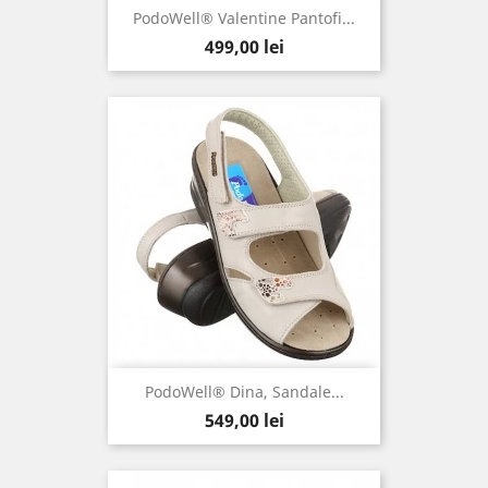
PodoWell® Valentine Pantofi...
Pret
499,00 lei
PodoWell® Dina, Sandale...
Pret
549,00 lei