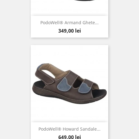
PodoWell® Armand Ghete...
Pret
349,00 lei
PodoWell® Howard Sandale...
Pret
649,00 lei