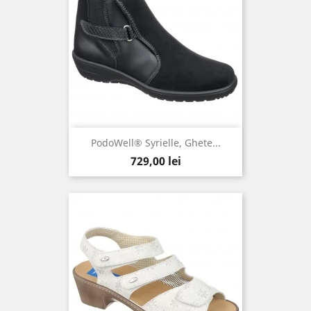
PodoWell® Syrielle, Ghete...
Pret
729,00 lei