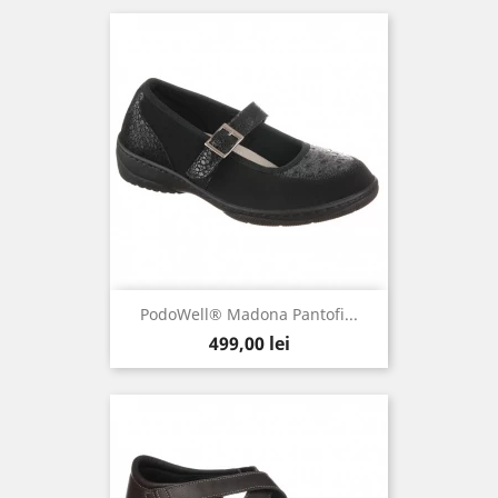
PodoWell® Madona Pantofi...
Pret
499,00 lei