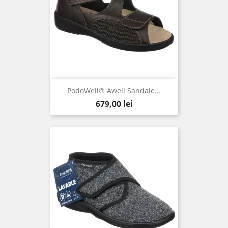
PodoWell® Awell Sandale...
Pret
679,00 lei