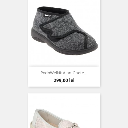
PodoWell® Alan Ghete...
Pret
299,00 lei