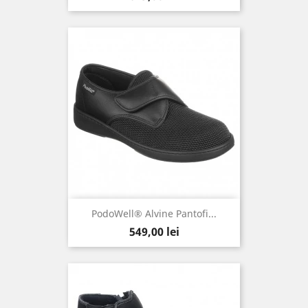
PodoWell® Alvine Pantofi...
Pret
549,00 lei