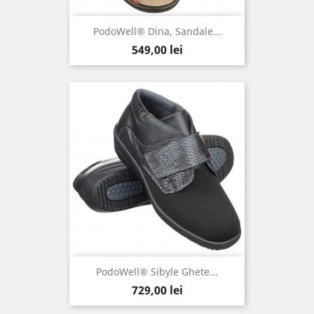
PodoWell® Dina, Sandale...
Pret
549,00 lei
PodoWell® Sibyle Ghete...
Pret
729,00 lei