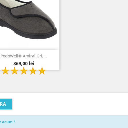
Vizualizare rapida

PodoWell® Amiral Gri,...
Pret
gri
369,00 lei
TRA
r acum !