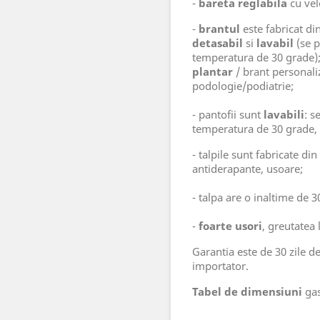
-
bareta reglabila
cu velc
-
brantul
este fabricat di
detasabil
si
lavabil
(se p
temperatura de 30 grade);
plantar
/ brant personaliz
podologie/podiatrie;
- pantofii sunt
lavabili
: s
temperatura de 30 grade, 
- talpile sunt fabricate din
antiderapante, usoare;
- talpa are o inaltime de 
-
foarte usori
, greutatea
Garantia este de 30 zile d
importator.
Tabel de dimensiuni
gas