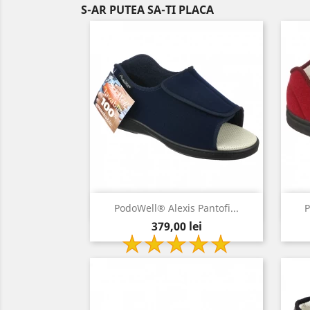
S-AR PUTEA SA-TI PLACA
Vizualizare rapida

PodoWell® Alexis Pantofi...
P
Pret
bleumarin
379,00 lei