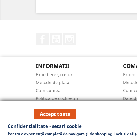
Facebook
YouTube
Instagram
INFORMATII
COMA
Expediere și retur
Expedi
Metode de plata
Metode
Cum cumpar
Cum c
Politica de cookie-uri
Date d
Termeni și condiții de utilizare
ARTI
Accept toate
Date de contact
Reduce
Harta site-ului
Confidentialitate - setari cookie
ANPC
Pentru o experiență completă de navigare și de shopping, inclusiv afiș