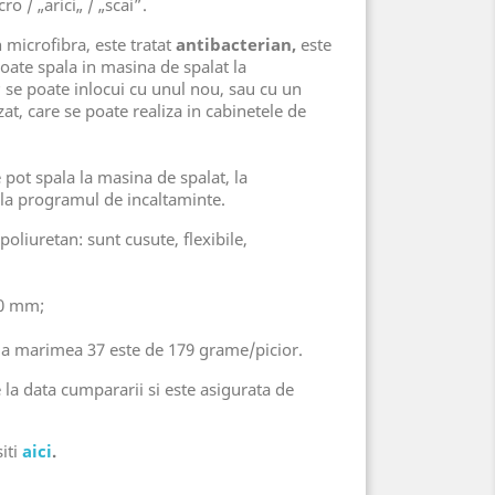
ro / „arici„ / „scai”.
n microfibra, este tratat
antibacterian,
este
oate spala in masina de spalat la
 se poate inlocui cu unul nou, sau cu un
at, care se poate realiza in cabinetele de
e pot spala la masina de spalat, la
la programul de incaltaminte.
 poliuretan: sunt cusute, flexibile,
30 mm;
 la marimea 37 este de 179 grame/picior.
e la data cumpararii si este asigurata de
iti
aici
.