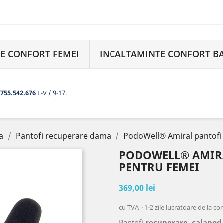
E CONFORT FEMEI
INCALTAMINTE CONFORT B
0755.542.676
L-V / 9-17.
a
Pantofi recuperare dama
PodoWell® Amiral pantofi
PODOWELL® AMIRA
PENTRU FEMEI
369,00 lei
cu TVA
1-2 zile lucratoare de la c
Pantofi
recuperare
,
calapod 