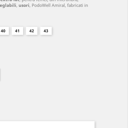
eglabili
,
usori
, PodoWell Amiral, fabricati in
40
41
42
43