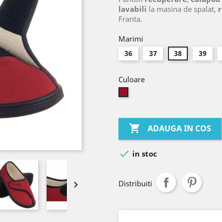
lavabili
la masina de spalat,
r
Franta.
Marimi
36
37
38
39
Culoare
bordo

ADAUGA IN COS

in stoc
Distribuiti
