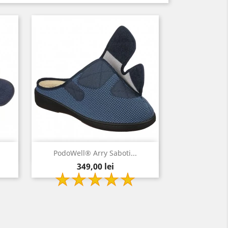
Vizualizare rapida

PodoWell® Arry Saboti...
Pret
bleumarin
349,00 lei