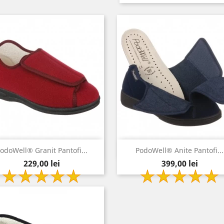
Vizualizare rapida
Vizualizare rapida


odoWell® Granit Pantofi...
PodoWell® Anite Pantofi...
Pret
Pret
bordo
bleumarin
229,00 lei
399,00 lei