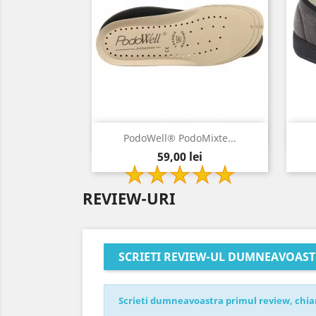
Vizualizare rapida

PodoWell® PodoMixte...
Pret
59,00 lei
REVIEW-URI
SCRIETI REVIEW-UL DUMNEAVOAS
Scrieti dumneavoastra primul review, chia