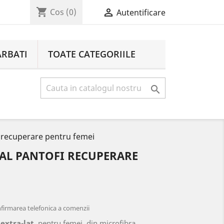
shopping_cart

Cos
(0)
Autentificare
ARBATI
TOATE CATEGORIILE

 recuperare pentru femei
L PANTOFI RECUPERARE
onfirmarea telefonica a comenzii
extra-lat
, pentru femei, din microfibra,