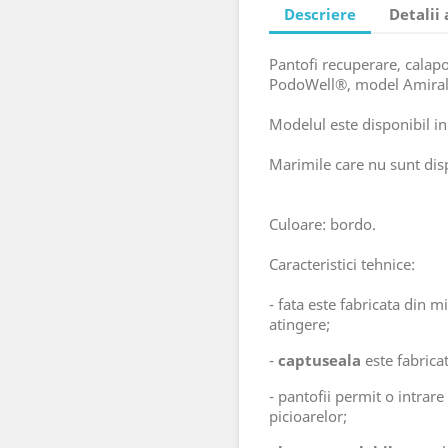
Descriere
Detalii
Pantofi recuperare, calapo
PodoWell®, model Amiral
Modelul este disponibil 
Marimile care nu sunt di
Culoare: bordo.
Caracteristici tehnice:
- fata este fabricata din mi
atingere;
-
captuseala
este fabricat
- pantofii permit o intrar
picioarelor;